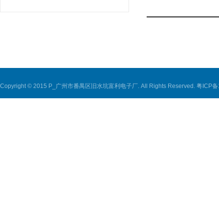
Copyright © 2015 P_广州市番禺区旧水坑富利电子厂. All Rights Reserved.
粤ICP备